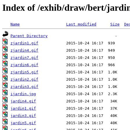
Index of /exhib/draw/bert/jardi
Name
Last modified
Size
De
Parent Directory
zjardin1.gif
zjardin4.gif
zjardin7.gif
zjardin6.gif
zjardin5.gif
zjardin2.gif
zjardin3.gif
ijardin.jpg
jardin4.gif
jardin1.gif
jardin3.gif
jardin5.gif