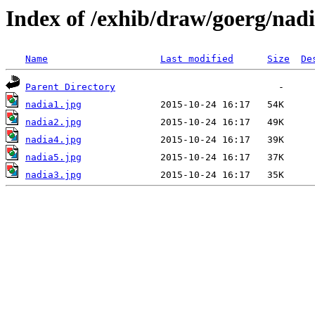
Index of /exhib/draw/goerg/nad
Name
Last modified
Size
De
Parent Directory
nadia1.jpg
nadia2.jpg
nadia4.jpg
nadia5.jpg
nadia3.jpg