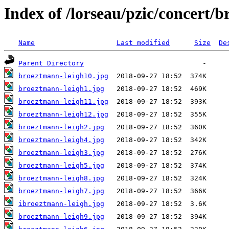
Index of /lorseau/pzic/concert/
Name
Last modified
Size
De
Parent Directory
broeztmann-leigh10.jpg
broeztmann-leigh1.jpg
broeztmann-leigh11.jpg
broeztmann-leigh12.jpg
broeztmann-leigh2.jpg
broeztmann-leigh4.jpg
broeztmann-leigh3.jpg
broeztmann-leigh5.jpg
broeztmann-leigh8.jpg
broeztmann-leigh7.jpg
ibroeztmann-leigh.jpg
broeztmann-leigh9.jpg