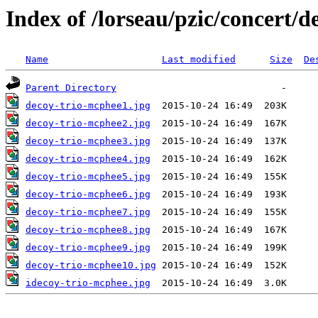
Index of /lorseau/pzic/concert/
Name
Last modified
Size
De
Parent Directory
decoy-trio-mcphee1.jpg
decoy-trio-mcphee2.jpg
decoy-trio-mcphee3.jpg
decoy-trio-mcphee4.jpg
decoy-trio-mcphee5.jpg
decoy-trio-mcphee6.jpg
decoy-trio-mcphee7.jpg
decoy-trio-mcphee8.jpg
decoy-trio-mcphee9.jpg
decoy-trio-mcphee10.jpg
idecoy-trio-mcphee.jpg