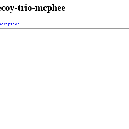
decoy-trio-mcphee
scription