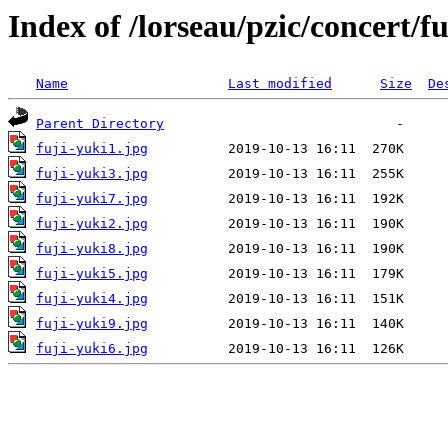
Index of /lorseau/pzic/concert/fu
Name
Last modified
Size
De
Parent Directory
fuji-yuki1.jpg
fuji-yuki3.jpg
fuji-yuki7.jpg
fuji-yuki2.jpg
fuji-yuki8.jpg
fuji-yuki5.jpg
fuji-yuki4.jpg
fuji-yuki9.jpg
fuji-yuki6.jpg