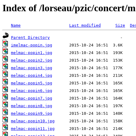
Index of /lorseau/pzic/concert/
Name
Last modified
Size
De
Parent Directory
imelmac-popin.jpg
melmac-popin1.jpg
melmac-popin2.jpg
melmac-popin3.jpg
melmac-popin4.jpg
melmac-popin5.jpg
melmac-popin6.jpg
melmac-popin7.jpg
melmac-popin8.jpg
melmac-popin9.jpg
melmac-popin10.jpg
melmac-popin11.jpg