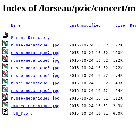
Index of /lorseau/pzic/concert
Name
Last modified
Size
De
Parent Directory
musee-mecanique8.jpg
musee-mecanique7.jpg
musee-mecanique6.jpg
musee-mecanique5.jpg
musee-mecanique4.jpg
musee-mecanique3.jpg
musee-mecanique2.jpg
musee-mecanique1.jpg
imusee-mecanique.jpg
.DS_Store