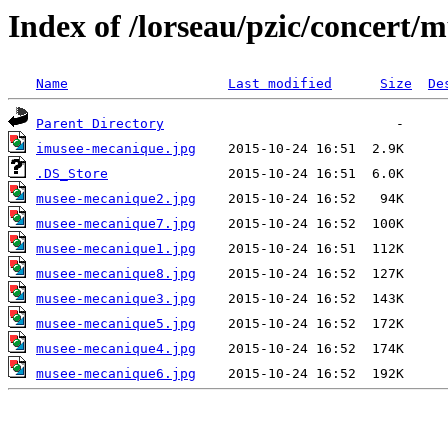
Index of /lorseau/pzic/concert
Name
Last modified
Size
De
Parent Directory
imusee-mecanique.jpg
.DS_Store
musee-mecanique2.jpg
musee-mecanique7.jpg
musee-mecanique1.jpg
musee-mecanique8.jpg
musee-mecanique3.jpg
musee-mecanique5.jpg
musee-mecanique4.jpg
musee-mecanique6.jpg