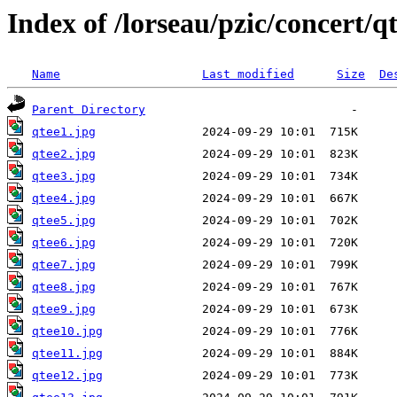
Index of /lorseau/pzic/concert/q
Name
Last modified
Size
De
Parent Directory
qtee1.jpg
qtee2.jpg
qtee3.jpg
qtee4.jpg
qtee5.jpg
qtee6.jpg
qtee7.jpg
qtee8.jpg
qtee9.jpg
qtee10.jpg
qtee11.jpg
qtee12.jpg