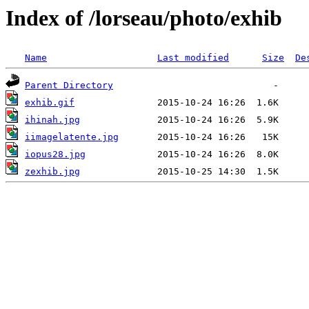
Index of /lorseau/photo/exhib
Name
Last modified
Size
De
Parent Directory
exhib.gif
ihinah.jpg
iimagelatente.jpg
iopus28.jpg
zexhib.jpg